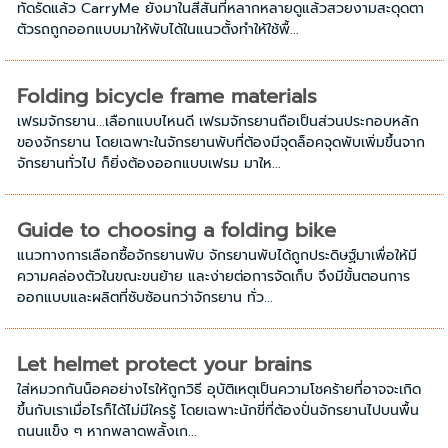
ทัดรัดแล้ว CarryMe ยังมาในสีสันที่หลากหลายดูแล้วสวยงามสะดุดตา
ตัวรถถูกออกแบบมาให้พับได้ในแนวตั้งทำให้ใช้พื้...
Folding bicycle frame materials
เฟรมจักรยาน...เลือกแบบไหนดี เฟรมจักรยานถือเป็นส่วนประกอบหลัก
ของจักรยาน โดยเฉพาะในจักรยานพับที่ต้องมีจุดล็อคจุดพับเพิ่มขึ้นจาก
จักรยานทั่วไป ก็ยิ่งต้องออกแบบเฟรม มาให...
Guide to choosing a folding bike
แนวทางการเลือกซื้อจักรยานพับ จักรยานพับได้ถูกประดิษฐ์มาเพื่อให้มี
ความคล่องตัวในขณะขนย้าย และง่ายต่อการจัดเก็บ จึงมีขั้นตอนการ
ออกแบบและผลิตที่ซับซ้อนกว่าจักรยาน ทั่ว...
Let helmet protect your brains
ใส่หมวกกันน็อคอย่างไรให้ถูกวิธี อุบัติเหตุเป็นความโชคร้ายที่อาจจะเกิด
ขึ้นกับเราเมื่อไรก็ได้ไม่มีใครรู้ โดยเฉพาะนักขี่ที่ต้องปั่นจักรยานไปบนพื้น
ถนนแข็ง ๆ หากพลาดพลั้งเก...