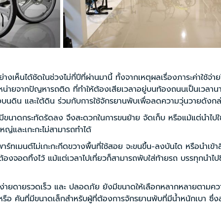
้ชัดในช่วงไม่กี่ปีที่ผ่านมานี้ ทั้งจากเหตุผลเรื่องภาระค่าใช้จ่า
หน่ายจากปัญหารถติด ที่ทำให้ต้องเสียเวลาอยู่บนท้องถนนเป็นเวล
ิน และใต้ดิน ร่วมกับการใช้จักรยานพับเพื่อลดความวุ่นวายดังกล
กระทัดรัดลง จึงสะดวกในการขนย้าย จัดเก็บ หรือแม้แต่นำไปใช
่และเกะกะไม่สามารถทำได้
ต์ไม่เกะกะกีดขวางพื้นที่ใช้สอย จะขนขึ้น-ลงบันได หรือนำเข้าลิ
ิ้งไว้ แม้แต่เวลาไปเที่ยวก็สามารถพับใส่ท้ายรถ บรรทุกนำไปขี่
ายรวดเร็ว และ ปลอดภัย ยังมีขนาดให้เลือกหลากหลายตามคว
นที่มีขนาดเล็กสำหรับผู้ที่ต้องการจักรยานพับที่มีน้ำหนักเบา ซึ่ง