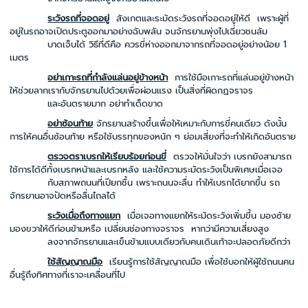
ระวังรถที่จอดอยู่
สังเกตและระมัดระวังรถที่จอดอยู่ให้ดี เพราะผู้ที่
อยู่ในรถอาจเปิดประตูออกมาอย่างฉับพลัน จนจักรยานพุ่งไปเฉี่ยวชนล้ม
บาดเจ็บได้ วิธีที่ดีคือ ควรขี่ห่างออกมาจากรถที่จอดอยู่อย่างน้อย 1
เมตร
อย่าเกาะรถที่กำลังแล่นอยู่ข้างหน้า
การใช้มือเกาะรถที่แล่นอยู่ข้างหน้า
ให้ช่วยลากเรากับจักรยานไปด้วยเพื่อผ่อนแรง เป็นสิ่งที่ผิดกฏจราจร
และอันตรายมาก อย่าทำเด็ดขาด
อย่าซ้อนท้าย
จักรยานสร้างขึ้นเพื่อให้เหมาะกับการขี่คนเดียว ดังนั้น
การให้คนอื่นซ้อนท้าย หรือใช้บรรทุกของหนัก ๆ ย่อมเสี่ยงที่จะทำให้เกิดอันตราย
ตรวจตราเบรกให้เรียบร้อยก่อนขี่
ตรวจให้มั่นใจว่า เบรกยังสามารถ
ใช้การได้ดีทั้งเบรกหน้าและเบรกหลัง และใช้ความระมัดระวังเป็นพิเศษเมื่อเจอ
กับสภาพถนนที่เปียกชื้น เพราะถนนจะลื่น ทำให้เบรกได้ยากขึ้น รถ
จักรยานอาจปัดหรือลื่นไถลได้
ระวังเมื่อถึงทางแยก
เมื่อเจอทางแยกให้ระมัดระวังเพิ่มขึ้น มองซ้าย
มองขวาให้ดีก่อนข้ามหรือ เปลี่ยนช่องทางจราจร หากว่ามีความเสี่ยงสูง
ลงจากจักรยานและเข็นข้ามแบบเดียวกับคนเดินเท้าจะปลอดภัยดีกว่า
ใช้สัญญาณมือ
เรียนรู้การใช้สัญญาณมือ เพื่อใช้บอกให้ผู้ใช้ถนนคน
อื่นรู้ถึงทิศทางที่เราจะเคลื่อนที่ไป