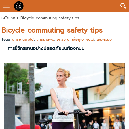
หน้าแรก
>
Bicycle commuting safety tips
Bicycle commuting safety tips
Tags:
จักรยานพับได้
,
จักรยานพับ
,
จักรยาน
,
เสือภูเขาพับได้
,
เสือหมอบ
การขี่จักรยานอย่างปลอดภัยบนท้องถนน