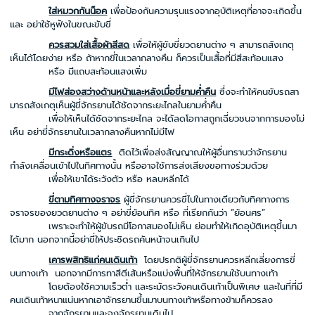
ใส่หมวกกันน็อค
เพื่อป้องกันความรุนแรงจากอุบัติเหตุที่อาจจะเกิดขึ้น
และ อย่าใช้หูฟังในขณะขับขี่
ควรสวมใส่เสื้อผ้าสีสด
เพื่อให้ผู้ขับขี่ยวดยานต่าง ๆ สามารถสังเกตุ
เห็นได้โดยง่าย หรือ ถ้าหากขี่ในเวลากลางคืน ก็ควรเป็นเสื้อที่มีสีสะท้อนแสง
หรือ มีแถบสะท้อนแสงเพิ่ม
มีไฟส่องสว่างด้านหน้าและหลังเมื่อขี่ยามค่ำคืน
ซึ่งจะทำให้คนขับรถสา
มารถสังเกตุเห็นผู้ขี่จักรยานได้ชัดจากระยะไกลในยามค่ำคืน
เพื่อให้เห็นได้ชัดจากระยะไกล จะได้ลดโอกาสถูกเฉี่ยวชนจากการมองไม่
เห็น อย่าขี่จักรยานในเวลากลางคืนหากไม่มีไฟ
มีกระดิ่งหรือแตร
ติดไว้เพื่อส่งสัญญาณให้ผู้อื่นทราบว่าจักรยาน
กำลังเคลื่อนเข้าไปในทิศทางนั้น หรืออาจใช้การส่งเสียงขอทางร่วมด้วย
เพื่อให้เขาได้ระวังตัว หรือ หลบหลีกได้
ขี่ตามทิศทางจราจร
ผู้ขี่จักรยานควรขี่ไปในทางเดียวกับทิศทางการ
จราจรของยวดยานต่าง ๆ อย่าขี่ย้อนทิศ หรือ ที่เรียกกันว่า “ย้อนศร”
เพราะจะทำให้ผู้ขับรถมีโอกาสมองไม่เห็น ย่อมทำให้เกิดอุบัติเหตุขึ้นมา
ได้มาก นอกจากนี้อย่าขี่ให้ประชิดรถคันหน้าจนเกินไป
เคารพสิทธิแก่คนเดินเท้า
โดยปรกติผู้ขี่จักรยานควรหลีกเลี่ยงการขี่
บนทางเท้า นอกจากมีการทาสีตีเส้นหรือแบ่งพื้นที่ให้จักรยานใช้บนทางเท้า
โดยต้องใช้ความเร็วต่ำ และระมัดระวังคนเดินเท้าเป็นพิเศษ และในที่ที่มี
คนเดินเท้าหนาแน่นหากเอาจักรยานขึ้นมาบนทางเท้าหรือทางข้ามก็ควรลง
จากจักรยานและจูงจักรยานเดินไป