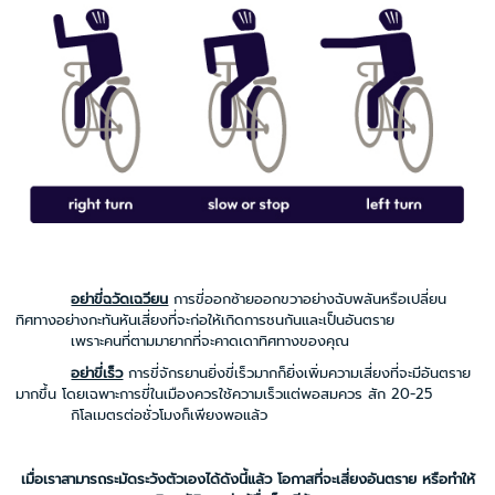
อย่าขี่ฉวัดเฉวียน
การขี่ออกซ้ายออกขวาอย่างฉับพลันหรือเปลี่ยน
ทิศทางอย่างกะทันหันเสี่ยงที่จะก่อให้เกิดการชนกันและเป็นอันตราย
เพราะคนที่ตามมายากที่จะคาดเดาทิศทางของคุณ
อย่าขี่เร็ว
การขี่จักรยานยิ่งขี่เร็วมากก็ยิ่งเพิ่มความเสี่ยงที่จะมีอันตราย
มากขึ้น โดยเฉพาะการขี่ในเมืองควรใช้ความเร็วแต่พอสมควร สัก 20-25
กิโลเมตรต่อชั่วโมงก็เพียงพอแล้ว
เมื่อเราสามารถระมัดระวังตัวเองได้ดังนี้แล้ว โอกาสที่จะเสี่ยงอันตราย หรือทำให้