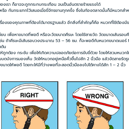
เรา ก็อาจจะถูกกระทบกระเทือน จนเป็นอันตรายร้ายแรงได้
ะแทกไว้เสมอเมื่อขี่จักรยานทุกครั้ง ซึ่งในท้องตลาดนั้นก็มีหมวกสำหรั
งคุณภาพที่ต้องได้มาตรฐานแล้ว อีกสิ่งที่สำคัญก็คือ หมวกที่ใช้ต้องมี
อหาขนาดที่พอดี หรือจะวัดขนาดศีรษะ โดยใช้สายวัด วัดขนาดเส้นรอบศี
ช่น ถ้าศีรษะมีเส้นรอบวงประมาณ 53 – 56 ซม. ก็จะพอดีกับหมวกขนาดเบอร์ 
ต้น
กต้อง กระชับ เพื่อให้เกิดความปลอดภัยต่อการขับขี่ด้วย โดยให้สวมหมวกให้
มองเห็น วัดให้หมวกอยู่เหนือคิ้วขึ้นไปสัก 2 นิ้วมือ แล้วจัดสายรัดรูป
ดให้พอดี โดยกะให้มีที่ว่างพอที่จะสอดนิ้วมือลงไปใต้คางได้สัก 1 – 2 นิ้ว