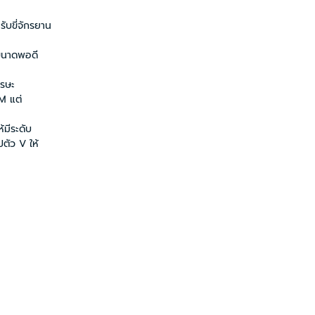
บขี่จักรยาน
ขนาดพอดี
รษะ
M แต่
มีระดับ
ตัว V ให้