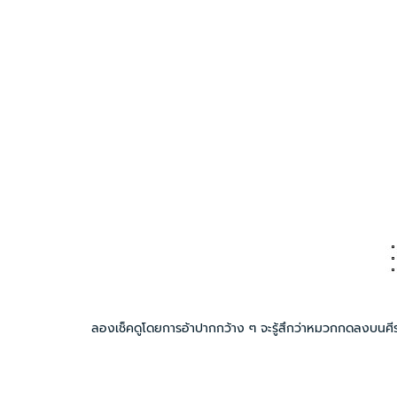
ลองเช็คดูโดยการอ้าปากกว้าง ๆ จะรู้สึกว่าหมวกกดลงบนศีรษะ ซึ่งถ้า