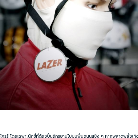
รรู้ โดยเฉพาะนักขี่ที่ต้องปั่นจักรยานไปบนพื้นถนนแข็ง ๆ หากพลาดพลั้งเกิด