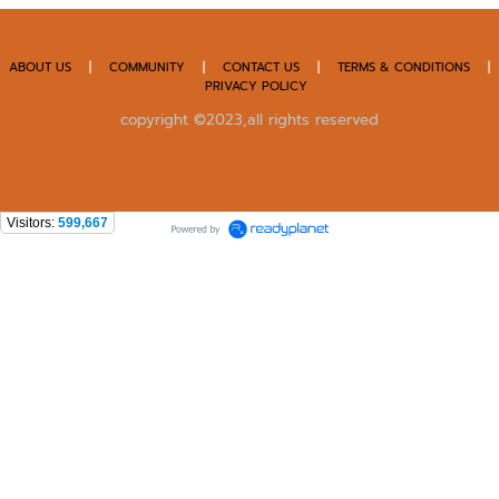
ABOUT US
|
COMMUNITY
|
CONTACT US
|
TERMS & CONDITIONS
|
PRIVACY POLICY
copyright ©2023,all rights reserved
Visitors:
599,667