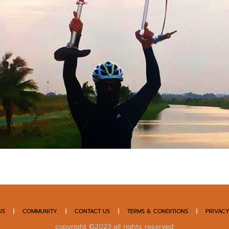
US
|
COMMUNITY
|
CONTACT US
|
TERMS & CONDITIONS
|
PRIVACY
copyright ©2023,all rights reserved