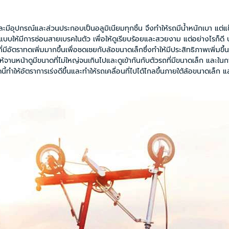
ณ์และส่วนประกอบเป็นอลูมิเนียมทุกชิ้น จึงทำให้รถมีน้ำหนักเบา แต่
้มีการซ่อนสายเบรคในตัว เพื่อให้ดูเรียบร้อยและสวยงาม แต่อย่างไรก็ดี 
ตราทดเพิ่มมากขึ้นเพื่อชดเชยกับล้อขนาดเล็กซึ่งทำให้มีประสิทธิภาพเพิ่มขึ้
หน้าดูมีขนาดที่ไม่ใหญ่จนเกินไปและดูเข้ากันกับตัวรถที่มีขนาดเล็ก และในกา
้อัตราการเร่งดีขึ้นและทำให้รถเคลื่อนที่ไปได้ไกลขึ้นภายใต้ล้อขนาดเล็ก แ