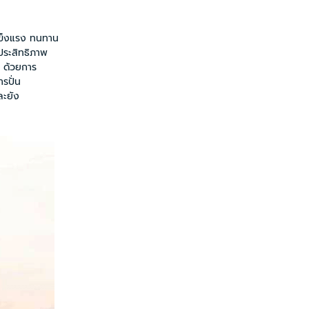
แข็งแรง ทนทาน
ประสิทธิภาพ
น ด้วยการ
รปั่น
ละยัง