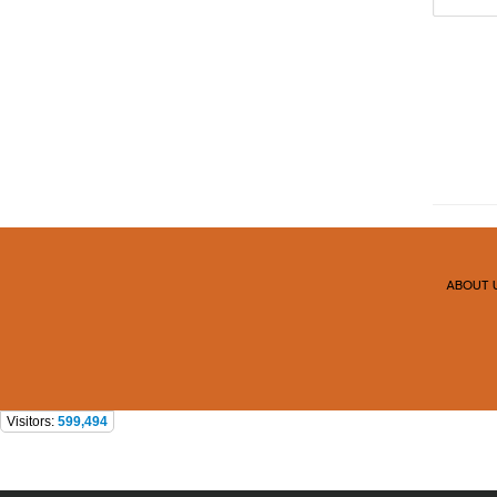
ABOUT 
Visitors:
599,494