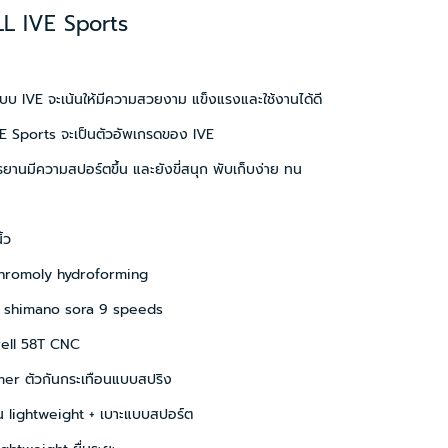
L IVE Sports
บ IVE จะเน้นให้มีความสวยงาม แข็งแรงและใช้งานได้ดี
IVE Sports จะเป็นตัวอัพเกรดของ IVE
ักรยานมีความสปอร์ตขึ้น และยังขี่สนุก พับเก็บง่าย ทน
ิ้ว
chromoly hydroforming
ยร์ shimano sora 9 speeds
rell 58T CNC
mer ตัวกันกระเทือนแบบสปริง
น lightweight + เบาะแบบสปอร์ต