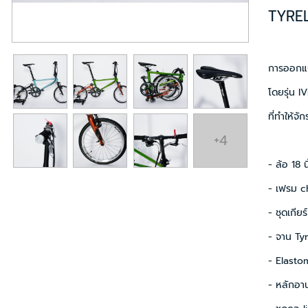
TYREL
การออกแบ
โดยรุ่น 
ที่ทำให้จ
+4
- ล้อ 18 น
- เฟรม 
- ชุดเกี
- จาน Ty
- Elasto
- หลักอา