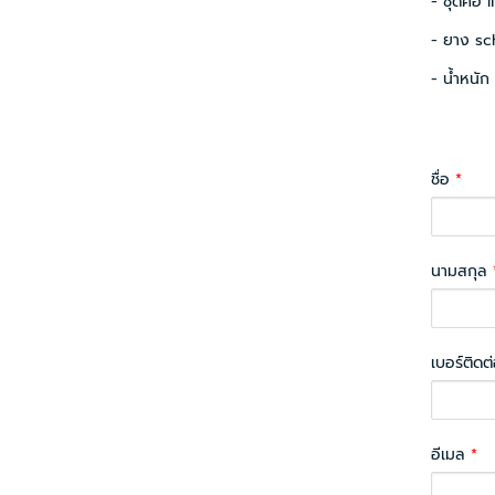
- ชุดคอ l
- ยาง sc
- น้ำหนัก
ชื่อ
*
นามสกุล
เบอร์ติดต
อีเมล
*