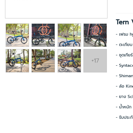
Tern 
- เฟรม 
- ตะเกีย
- ชุดเกี
+17
- Synta
- Shiman
- ล้อ Kine
- ยาง S
- น้ำหนัก 
- รับประก