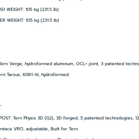
 WEIGHT: 105 kg (231.5 lb)
R WEIGHT: 105 kg (231.5 lb)
ern Verge, hydroformed aluminum, OCL+ joint, 3 patented techn
rn Tarsus, 6061-Al, hydroformed
T
ST: Tern Physis 3D (G2), 3D forged, 5 patented technologies, 1
ntace VRO, adjustable, Built for Tern