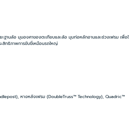
ยะฐานล้อ มุมองศาของตะเกียบและล้อ มุมท่อหลักอานและช่วงเฟรม เพื่อใ
ระสิทธิภาพการขับขี่เหมือนรถใหญ่
 Handlepost), หางหลังเฟรม (DoubleTruss™ Technology), Quadric™