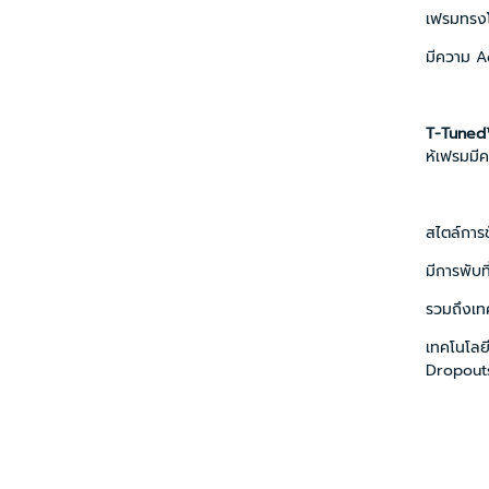
เฟรมทรง
มีความ A
T-Tuned
ห้เฟรมมีค
สไตล์การข
มีการพับ
รวมถึงเทค
เทคโนโลย
Dropouts