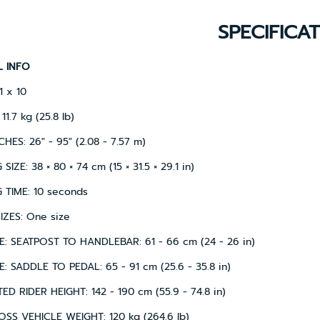
SPECIFICA
L INFO
1 x 10
11.7 kg (25.8 lb)
HES: 26" - 95" (2.08 - 7.57 m)
SIZE: 38 × 80 × 74 cm (15 × 31.5 × 29.1 in)
 TIME: 10 seconds
IZES: One size
E: SEATPOST TO HANDLEBAR: 61 - 66 cm (24 - 26 in)
: SADDLE TO PEDAL: 65 - 91 cm (25.6 - 35.8 in)
D RIDER HEIGHT: 142 - 190 cm (55.9 - 74.8 in)
SS VEHICLE WEIGHT: 120 kg (264.6 lb)