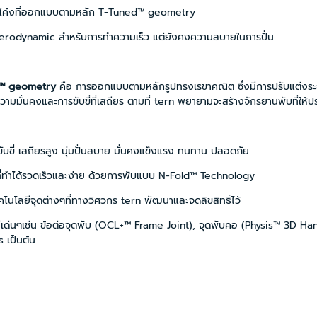
โค้งที่ออกแบบตามหลัก T-Tuned™ geometry
erodynamic สำหรับการทำความเร็ว แต่ยังคงความสบายในการปั่น
™ geometry
คือ การออกแบบตามหลักรูปทรงเรขาคณิต ซึ่งมีการปรับแต่งระ
วามมั่นคงและการขับขี่ที่เสถียร ตามที่ tern พยายามจะสร้างจักรยานพับที่ให้ป
ับขี่ เสถียรสูง นุ่มปั่นสบาย มั่นคงแข็งแรง ทนทาน ปลอดภัย
ที่ทำได้รวดเร็วและง่าย ด้วยการพับแบบ N-Fold™ Technology
โนโลยีจุดต่างๆที่ทางวิศวกร tern พัฒนาและจดลิขสิทธิ์ไว้
ีเด่นๆเช่น ข้อต่อจุดพับ (OCL+™ Frame Joint), จุดพับคอ (Physis™ 3D
 เป็นต้น