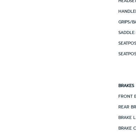
HEADSET:
HANDLEB
GRIPS/B
SADDLE: 
SEATPOST
SEATPOS
BRAKES
FRONT BR
REAR BRA
BRAKE LE
BRAKE C