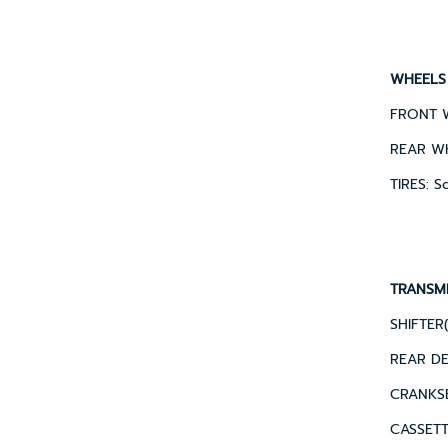
WHEELS
FRONT W
REAR WH
TIRES: S
TRANSM
SHIFTER(
REAR DE
CRANKSET
CASSETT