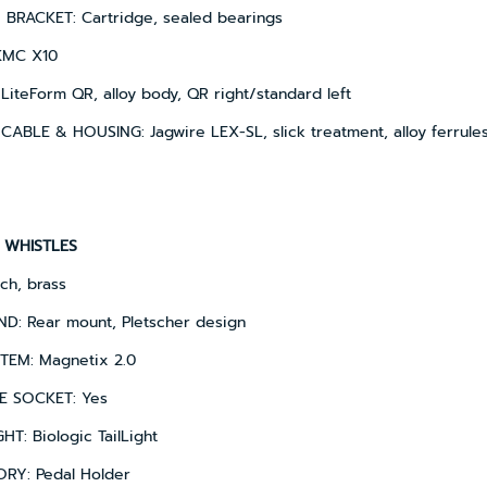
BRACKET: Cartridge, sealed bearings
KMC X10
LiteForm QR, alloy body, QR right/standard left
CABLE & HOUSING: Jagwire LEX-SL, slick treatment, alloy ferrule
 WHISTLES
tch, brass
ND: Rear mount, Pletscher design
STEM: Magnetix 2.0
 SOCKET: Yes
HT: Biologic TailLight
RY: Pedal Holder