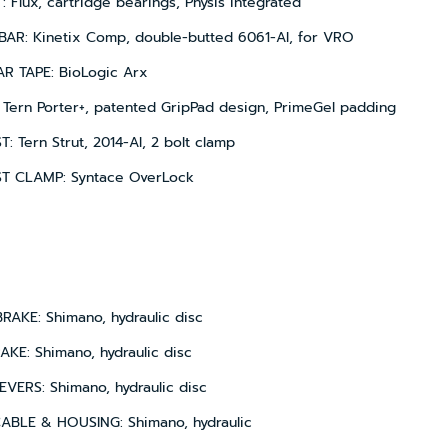
 Flux, cartridge bearings, Physis integrated
AR: Kinetix Comp, double-butted 6061-Al, for VRO
AR TAPE: BioLogic Arx
Tern Porter+, patented GripPad design, PrimeGel padding
: Tern Strut, 2014-Al, 2 bolt clamp
T CLAMP: Syntace OverLock
AKE: Shimano, hydraulic disc
KE: Shimano, hydraulic disc
VERS: Shimano, hydraulic disc
ABLE & HOUSING: Shimano, hydraulic