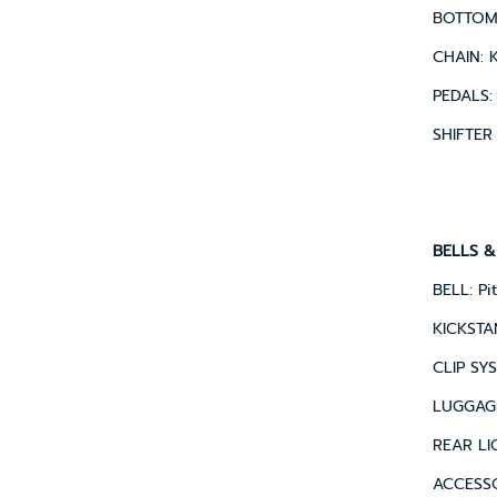
BOTTOM 
CHAIN: 
PEDALS: 
SHIFTER 
BELLS &
BELL: Pi
KICKSTA
CLIP SY
LUGGAGE
REAR LIG
ACCESSO