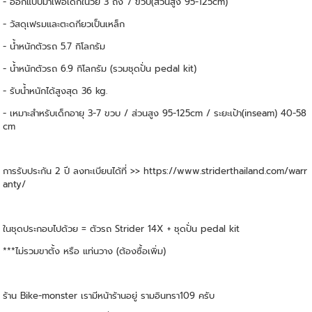
- ออกแบบมาเพื่อเด็กในวัย 3 ถึง 7 ขวบ(ส่วนสูง 95-125cm)
- วัสดุเฟรมและตะดกียวเป็นเหล็ก
- น้ำหนักตัวรถ 5.7 กิโลกรัม
- น้ำหนักตัวรถ 6.9 กิโลกรัม (รวมชุดปั่น pedal kit)
- รับน้ำหนักได้สูงสุด 36 kg.
- เหมาะสำหรับเด็กอายุ 3-7 ขวบ / ส่วนสูง 95-125cm / ระยะเป้า(inseam) 40-58
cm
การรับประกัน 2 ปี ลงทะเบียนได้ที่ >> https://www.striderthailand.com/warr
anty/
ในชุดประกอบไปด้วย = ตัวรถ Strider 14X + ชุดปั่น pedal kit
***ไม่รวมขาตั้ง หรือ แท่นวาง (ต้องซื้อเพิ่ม)
ร้าน Bike-monster เรามีหน้าร้านอยู่ รามอินทรา109 ครับ