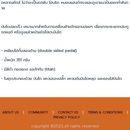
ถหลากสไตล์ ไม่ว่าจะเป็นรถพับ ไฮบริด หมอบแฮนด์ตรงและภูเขาแนวปั่นออกกำลังก
าย
บันไดปลดเร็ว เหมาะมากสำหรับการเคลื่อนย้ายจักรยานบ่อยๆ เลี่ยงการกระแทกประตู
รถยนต์ หรือจูงแล้วหน้าแข้งไปเตะบันได
- เหยียบได้ทั้งสองด้าน (double sided pedal)
- น้ำหนัก 351 กรัม
- มีสีดำ ทองแดง และไททัน (titan)
- ในชุดประกอบด้วย บันได แหวนรองปลั๊ก แหวนกันบันไดหลุด และซองใส่บันได
ABOUT US
|
COMMUNITY
|
CONTACT US
|
TERMS & CONDITIONS
|
PRIVACY POLICY
copyright ©2023,all rights reserved