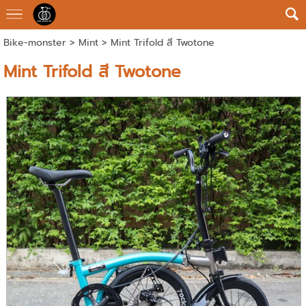
Bike-monster
>
Mint
> Mint Trifold สี Twotone
Mint Trifold สี Twotone