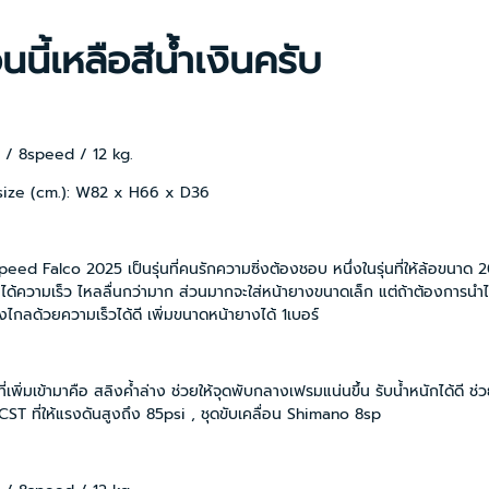
นี้เหลือสีน้ำเงินครับ
) / 8speed / 12 kg.
size (cm.): W82 x H66 x D36
ed Falco 2025 เป็นรุ่นที่คนรักความซิ่งต้องชอบ หนึ่งในรุ่นที่ให้ล้อขนาด 
่นได้ความเร็ว ไหลลื่นกว่ามาก ส่วนมากจะใส่หน้ายางขนาดเล็ก แต่ถ้าต้องการนำไป
างไกลด้วยความเร็วได้ดี เพิ่มขนาดหน้ายางได้ 1เบอร์
ี่เพิ่มเข้ามาคือ สลิงค้ำล่าง ช่วยให้จุดพับกลางเฟรมแน่นขึ้น รับน้ำหนักได้ดี ช่
T ที่ให้แรงดันสูงถึง 85psi , ชุดขับเคลื่อน Shimano 8sp