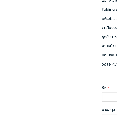
20" (451
Folding 
เฟรมโครโม
ตะเกียบอล
ชุดขับ D
จานหน้า
มือเบรก 
วงล้อ 45
ชื่อ
*
นามสกุล