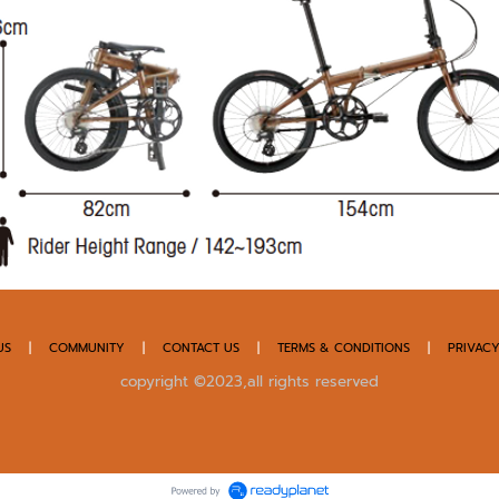
US
|
COMMUNITY
|
CONTACT US
|
TERMS & CONDITIONS
|
PRIVACY
copyright ©2023,all rights reserved