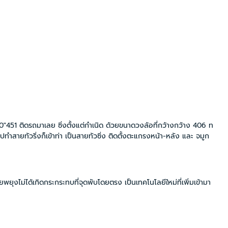
20"451 ติดรถมาเลย ซิ่งตั้งแต่กำเนิด ด้วยขนาดวงล้อที่กว้างกว้าง 406 ท
ทำสายทัวริ่งก็เข้าท่า เป็นสายทัวซิ่ง ติดตั้งตะแกรงหน้า-หลัง และ จมูก
วยพยุงไม่ได้เกิดกระกระทบที่จุดพับโดยตรง เป็นเทคโนโลยีใหม่ที่เพิ่มเข้ามา