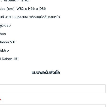
) / 8speed / 12 kg.
size (cm.): W82 x H66 x D36
ลี่ 4130 Superlite พร้อมหูยึดสับจานหน้า
ูมิเนียม
ahon
 Dahon 53T
Tektro
1 Dahon 451
แบบฟอร์มสั่งซื้อ
*