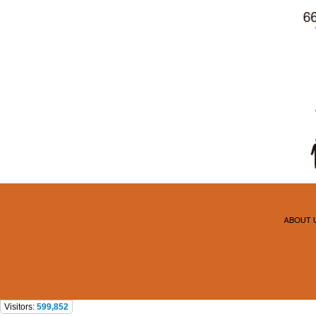
ABOUT 
Visitors:
599,852