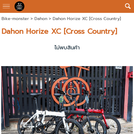
Bike-monster
>
Dahon
> Dahon Horize XC [Cross Country]
Dahon Horize XC [Cross Country]
ไม่พบสินค้า